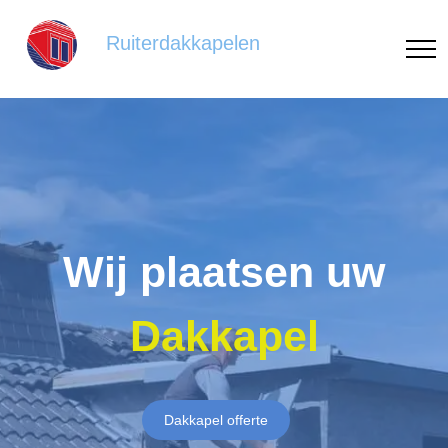
Ruiterdakkapelen
Wij plaatsen uw
Dakkapel
Dakkapel offerte